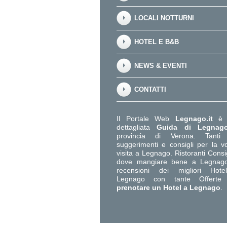
LOCALI NOTTURNI
HOTEL E B&B
NEWS & EVENTI
CONTATTI
Il Portale Web
Legnago.it
è 
dettagliata
Guida di Legnag
provincia di Verona. Tanti u
suggerimenti e consigli per la v
visita a Legnago. Ristoranti Consig
dove mangiare bene a Legnago
recensioni dei migliori Hot
Legnago con tante Offerte
prenotare un Hotel a Legnago
.