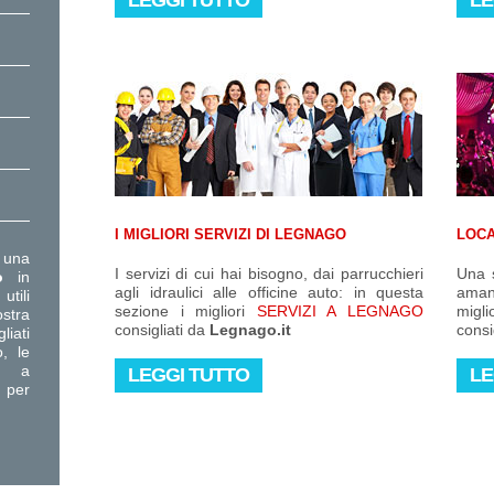
LEGGI TUTTO
LE
I MIGLIORI SERVIZI DI LEGNAGO
LOCA
una
I servizi di cui hai bisogno, dai parrucchieri
Una s
o
in
agli idraulici alle officine auto: in questa
amant
tili
sezione i migliori
SERVIZI A LEGNAGO
migli
ostra
consigliati da
Legnago.it
consi
liati
, le
el a
LEGGI TUTTO
LE
 per