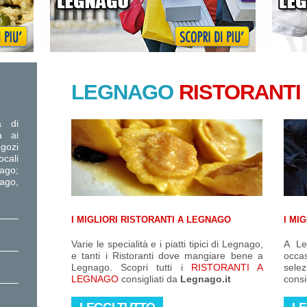
LEGNAGO
RISTORANTI
a di
a ai
egozi
cali
nago;
ago,
I MIGLIORI RISTORANTI A LEGNAGO
I MI
Varie le specialità e i piatti tipici di Legnago,
A Le
e tanti i Ristoranti dove mangiare bene a
occas
Legnago. Scopri tutti i
RISTORANTI A
selez
LEGNAGO
consigliati da
Legnago.it
consi